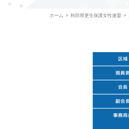
ホーム
秋田県更生保護女性連盟
区域
現員
会長
副会
事務局