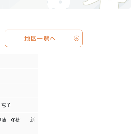
地区一覧へ
 恵子
伊藤 冬樹 新