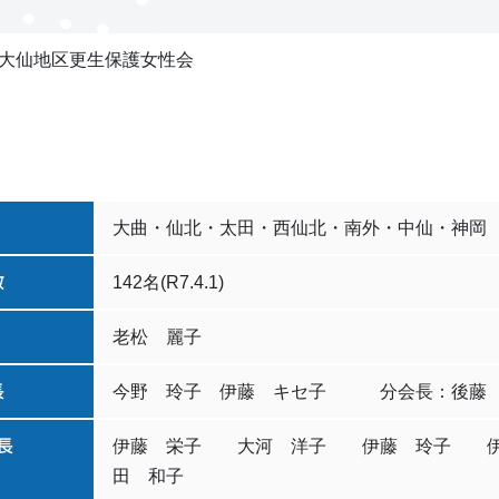
大仙地区更生保護女性会
大曲・仙北・太田・西仙北・南外・中仙・神岡
数
142名(R7.4.1)
老松 麗子
長
今野 玲子 伊藤 キセ子 分会長：後藤
長
伊藤 栄子 大河 洋子 伊藤 玲子 
田 和子