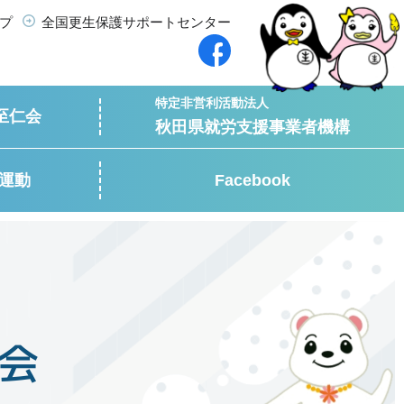
プ
全国更生保護サポートセンター
特定非営利活動法人
至仁会
秋田県就労支援事業者機構
運動
Facebook
会