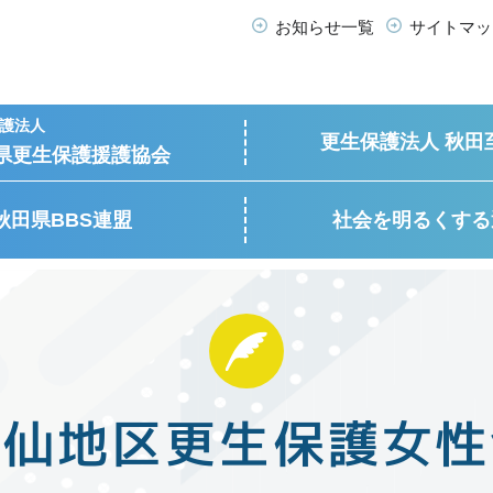
お知らせ一覧
サイトマッ
護法人
更生保護法人 秋田
県更生保護援護協会
秋田県BBS連盟
社会を明るくする
大仙地区更生保護女性