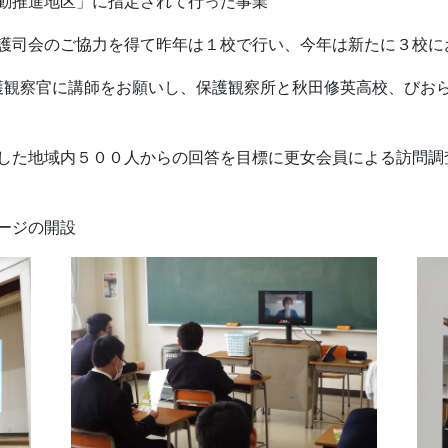
動推進地区」に指定されて行った事業
護司会のご協力を得て昨年は１校で行い、今年は新たに３校に
護観察官に講師をお願いし、保護観察所と秋田修英高校、びお
した地域内５００人からの回答を目標に更女会員による訪問調
ージの開設