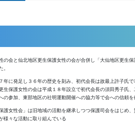
性の会と仙北地区更生保護女性の会が合併し「大仙地区更生保
た。
７年に発足し３６年の歴史を刻み、初代会長は故最上許子氏で
更生保護女性の会は平成１８年設立で初代会長の須田秀子氏、
への参加、東部地区の社明運動開催への協力等で会への信頼を
保護女性会」は旧地域の活動を継承しつつ保護司会をはじめ、
が様々な活動に取り組んでいる